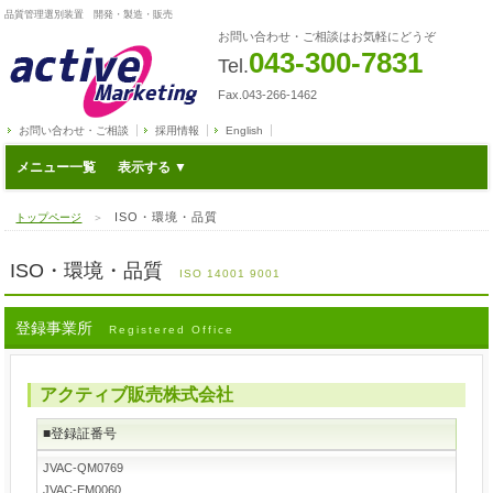
品質管理選別装置 開発・製造・販売
お問い合わせ・ご相談はお気軽にどうぞ
043-300-7831
Tel.
Fax.043-266-1462
お問い合わせ・ご相談
採用情報
English
メニュー一覧
ISO・環境・品質
トップページ
＞
ISO・環境・品質
ISO 14001 9001
登録事業所
Registered Office
アクティブ販売株式会社
■登録証番号
JVAC-QM0769
JVAC-EM0060