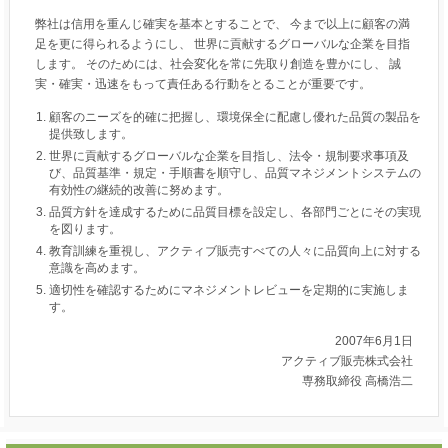
弊社は信用を重んじ確実を基本とすることで、 今まで以上に顧客の満
足を更に得られるようにし、 世界に貢献するグローバルな企業を目指
します。 そのためには、社会変化を常に先取り創造を豊かにし、 誠
実・確実・迅速をもって責任ある行動をとることが重要です。
顧客のニーズを的確に把握し、環境保全に配慮し優れた品質の製品を
提供致します。
世界に貢献するグローバルな企業を目指し、法令・規制要求事項及
び、品質基準・規定・手順書を順守し、品質マネジメントシステムの
有効性の継続的改善に努めます。
品質方針を達成するために品質目標を設定し、各部門ごとにその実現
を図ります。
教育訓練を重視し、アクティブ販売すべての人々に品質向上に対する
意識を高めます。
適切性を確認するためにマネジメントレビューを定期的に実施しま
す。
2007年6月1日
アクティブ販売株式会社
専務取締役 高橋浩二