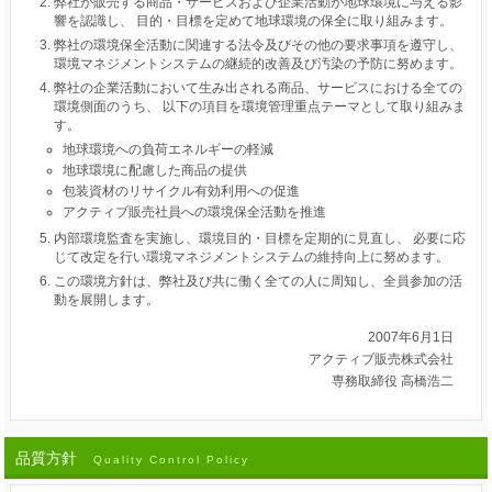
弊社が販売する商品・サービスおよび企業活動が地球環境に与える影
響を認識し、 目的・目標を定めて地球環境の保全に取り組みます。
弊社の環境保全活動に関連する法令及びその他の要求事項を遵守し、
環境マネジメントシステムの継続的改善及び汚染の予防に努めます。
弊社の企業活動において生み出される商品、サービスにおける全ての
環境側面のうち、 以下の項目を環境管理重点テーマとして取り組みま
す。
地球環境への負荷エネルギーの軽減
地球環境に配慮した商品の提供
包装資材のリサイクル有効利用への促進
アクティブ販売社員への環境保全活動を推進
内部環境監査を実施し、環境目的・目標を定期的に見直し、 必要に応
じて改定を行い環境マネジメントシステムの維持向上に努めます。
この環境方針は、弊社及び共に働く全ての人に周知し、全員参加の活
動を展開します。
2007年6月1日
アクティブ販売株式会社
専務取締役 高橋浩二
品質方針
Quality Control Policy